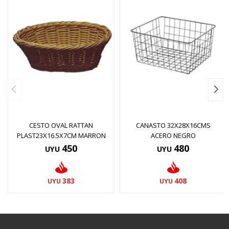
CESTO OVAL RATTAN
CANASTO 32X28X16CMS
PLAST23X16.5X7CM MARRON
ACERO NEGRO
450
480
UYU
UYU
383
408
UYU
UYU