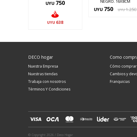
NEGRO. 16X8CM
750
UYU
750
UYU
1.250
UYU
638
UYU
DECO hogar
Como compr
Nuestra Empresa
Cómo comprar
Nuestras tiendas
Cambios y devo
Trabaja con nosotros
Franquicias
Términos Y Condiciones
© Copyright 2026 / Deco Hogar