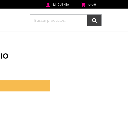
0
UYU
IO