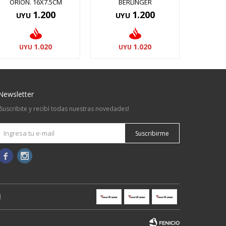
ORION. 16X7.5CM
BERLINGER
1.200
1.200
UYU
UYU
1.020
1.020
UYU
UYU
Newsletter
¡Suscribite y recibí todas nuestras novedades!
Suscribirme

