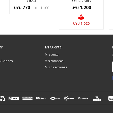
CINSA
COBRE/GRIS
770
1.200
UYU
1.100
UYU
UYU
1.020
UYU
ar
Mi Cuenta
Mi cuenta
luciones
Mis compras
Mis direcciones