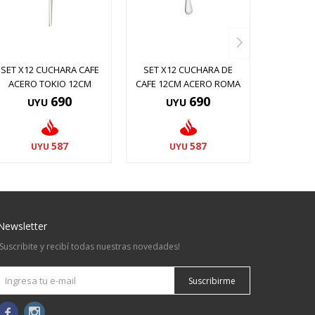
SET X12 CUCHARA CAFE
SET X12 CUCHARA DE
ACERO TOKIO 12CM
CAFE 12CM ACERO ROMA
690
690
UYU
UYU
587
587
UYU
UYU
Newsletter
¡Suscribite y recibí todas nuestras novedades!
Suscribirme

