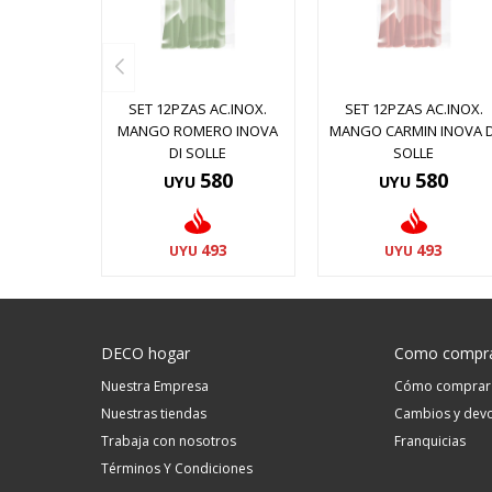
SET 12PZAS AC.INOX.
SET 12PZAS AC.INOX.
MANGO ROMERO INOVA
MANGO CARMIN INOVA D
DI SOLLE
SOLLE
580
580
UYU
UYU
493
493
UYU
UYU
DECO hogar
Como compr
Nuestra Empresa
Cómo comprar
Nuestras tiendas
Cambios y devo
Trabaja con nosotros
Franquicias
Términos Y Condiciones