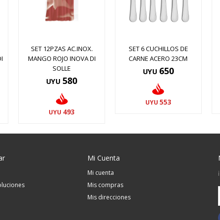
SET 12PZAS AC.INOX.
SET 6 CUCHILLOS DE
I
MANGO ROJO INOVA DI
CARNE ACERO 23CM
SOLLE
650
UYU
580
UYU
553
UYU
493
UYU
ar
Mi Cuenta
Mi cuenta
luciones
Mis compras
Mis direcciones