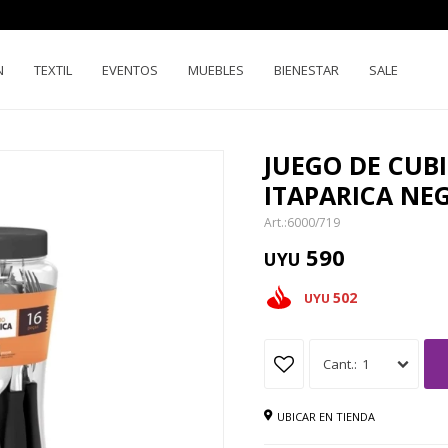
N
TEXTIL
EVENTOS
MUEBLES
BIENESTAR
SALE
JUEGO DE CUB
ITAPARICA NE
6000/719
590
UYU
502
UYU
1
UBICAR EN TIENDA