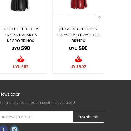
JUEGO DE CUBIERTOS
JUEGO DE CUBIERTOS
16PZAS ITAPARICA
ITAPARICA 16PZAS ROJO
NEGRO BRINOX
BRINOX
590
590
UYU
UYU
502
502
UYU
UYU
Newsletter
¡Suscribite y recibí todas nuestras novedades!
Suscribirme

