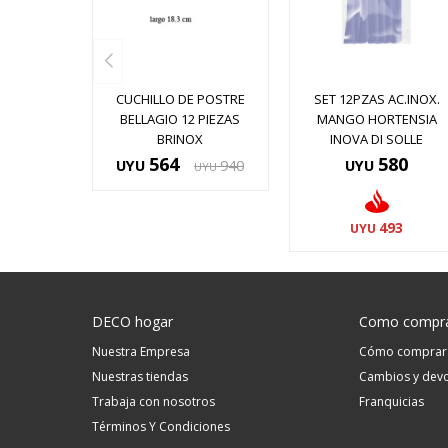
CUCHILLO DE POSTRE
SET 12PZAS AC.INOX.
BELLAGIO 12 PIEZAS
MANGO HORTENSIA
BRINOX
INOVA DI SOLLE
564
580
UYU
940
UYU
UYU
493
UYU
DECO hogar
Como compr
Nuestra Empresa
Cómo comprar
Nuestras tiendas
Cambios y devo
Trabaja con nosotros
Franquicias
Términos Y Condiciones