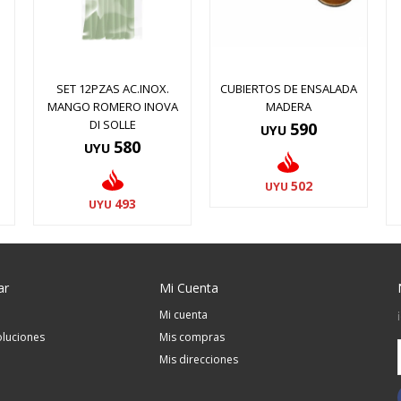
SET 12PZAS AC.INOX.
CUBIERTOS DE ENSALADA
MANGO ROMERO INOVA
MADERA
DI SOLLE
590
UYU
580
UYU
502
UYU
493
UYU
ar
Mi Cuenta
Mi cuenta
luciones
Mis compras
Mis direcciones