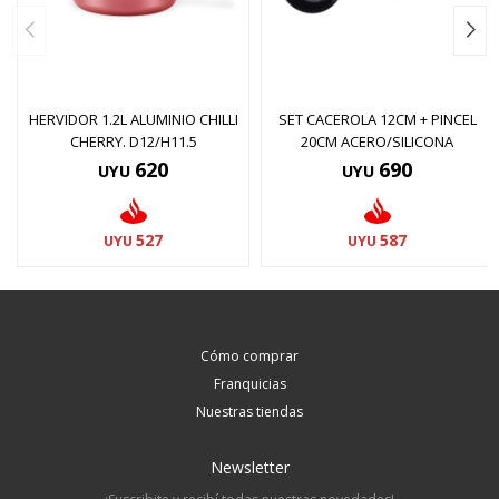
HERVIDOR 1.2L ALUMINIO CHILLI
SET CACEROLA 12CM + PINCEL
CHERRY. D12/H11.5
20CM ACERO/SILICONA
620
690
UYU
UYU
527
587
UYU
UYU
Cómo comprar
Franquicias
Nuestras tiendas
Newsletter