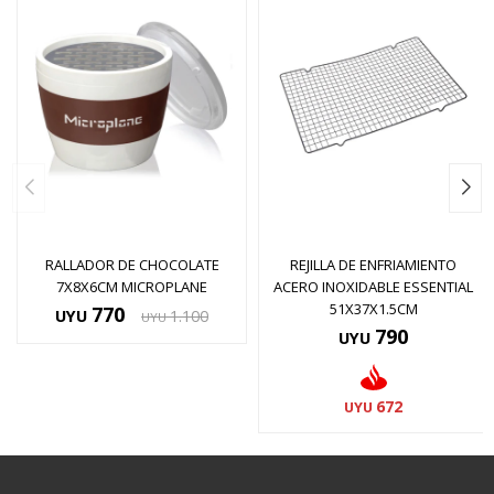
RALLADOR DE CHOCOLATE
REJILLA DE ENFRIAMIENTO
7X8X6CM MICROPLANE
ACERO INOXIDABLE ESSENTIAL
51X37X1.5CM
770
UYU
1.100
UYU
790
UYU
672
UYU