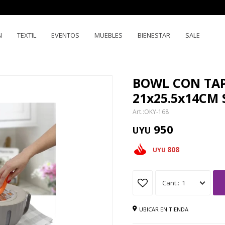
N
TEXTIL
EVENTOS
MUEBLES
BIENESTAR
SALE
BOWL CON TA
21x25.5x14CM
OKY-168
950
UYU
808
UYU
1
UBICAR EN TIENDA