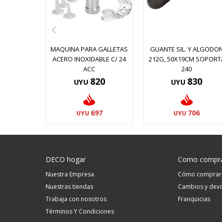
MAQUINA PARA GALLETAS
GUANTE SIL. Y ALGODO
ACERO INOXIDABLE C/ 24
212G, 50X19CM SOPORT
ACC
240
820
830
UYU
UYU
697
706
UYU
UYU
DECO hogar
Como compr
Nuestra Empresa
Cómo comprar
Nuestras tiendas
Cambios y devo
Trabaja con nosotros
Franquicias
Términos Y Condiciones