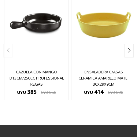
CAZUELA CON MANGO
ENSALADERA C/ASAS
D13CM/250CC PROFESSIONAL
CERAMICA AMARILLO MATE.
REGAS
30X29X9CM
385
414
UYU
550
UYU
690
UYU
UYU