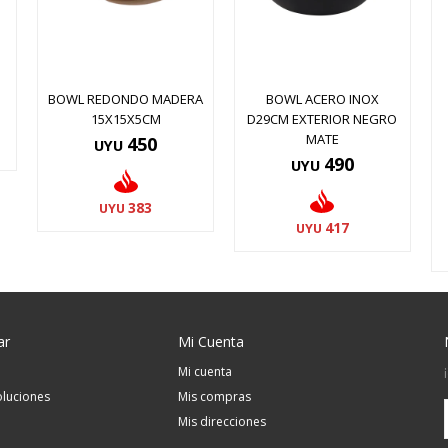
BOWL REDONDO MADERA
BOWL ACERO INOX
15X15X5CM
D29CM EXTERIOR NEGRO
MATE
450
UYU
490
UYU
383
UYU
417
UYU
ar
Mi Cuenta
Mi cuenta
luciones
Mis compras
Mis direcciones