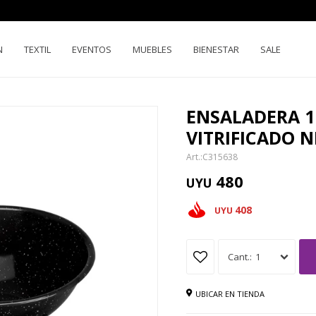
N
TEXTIL
EVENTOS
MUEBLES
BIENESTAR
SALE
ENSALADERA 1
VITRIFICADO 
C315638
480
UYU
408
UYU
1
UBICAR EN TIENDA