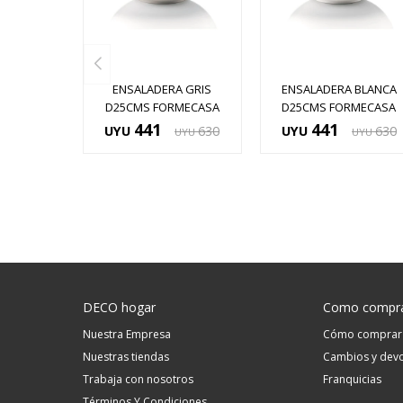
ENSALADERA GRIS
ENSALADERA BLANCA
D25CMS FORMECASA
D25CMS FORMECASA
441
441
UYU
630
UYU
630
UYU
UYU
DECO hogar
Como compr
Nuestra Empresa
Cómo comprar
Nuestras tiendas
Cambios y devo
Trabaja con nosotros
Franquicias
Términos Y Condiciones