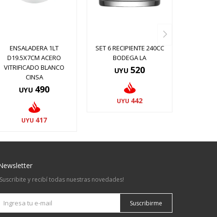
ENSALADERA 1LT
SET 6 RECIPIENTE 240CC
D19.5X7CM ACERO
BODEGA LA
VITRIFICADO BLANCO
520
UYU
CINSA
490
UYU
442
UYU
417
UYU
Newsletter
¡Suscribite y recibí todas nuestras novedades!
Suscribirme