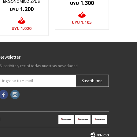
ERGONOMICO ZYLIS
1.300
UYU
1.200
UYU
1.105
UYU
1.020
UYU
Newsletter
¡Suscribite y recibí todas nuestras novedades!
Suscribirme

