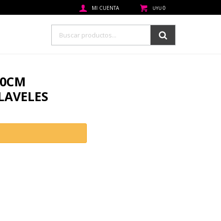
0
UYU
10CM
LAVELES