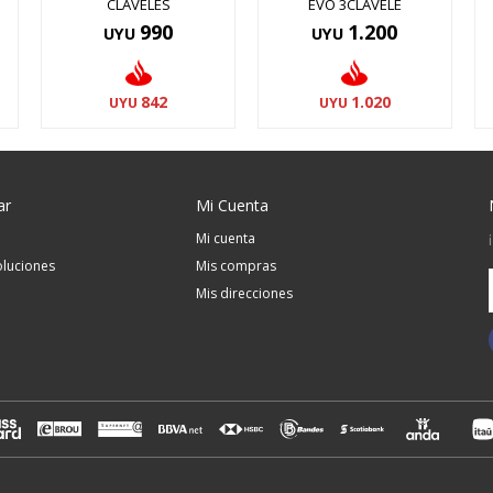
CLAVELES
EVO 3CLAVELE
990
1.200
UYU
UYU
842
1.020
UYU
UYU
ar
Mi Cuenta
Mi cuenta
luciones
Mis compras
Mis direcciones