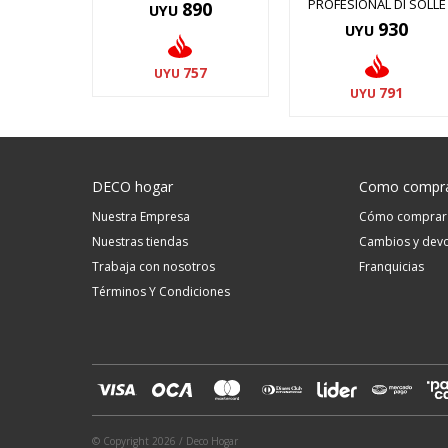
PROFESIONAL DI SOLLE
890
UYU
930
UYU
757
UYU
791
UYU
DECO hogar
Como compr
Nuestra Empresa
Cómo comprar
Nuestras tiendas
Cambios y devo
Trabaja con nosotros
Franquicias
Términos Y Condiciones
© Copyright 2026 / Deco Hogar