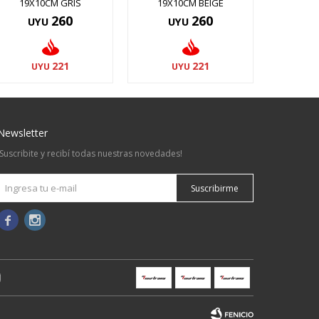
19X10CM GRIS
19X10CM BEIGE
260
260
UYU
UYU
221
221
UYU
UYU
Newsletter
¡Suscribite y recibí todas nuestras novedades!
Suscribirme

