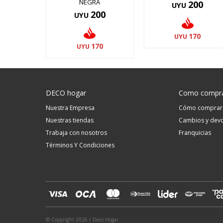
NEGRA
200
UYU
200
UYU
170
UYU
170
UYU
DECO hogar
Como compr
Nuestra Empresa
Cómo comprar
Nuestras tiendas
Cambios y devo
Trabaja con nosotros
Franquicias
Términos Y Condiciones
© Copyright 2026 / Deco Hogar