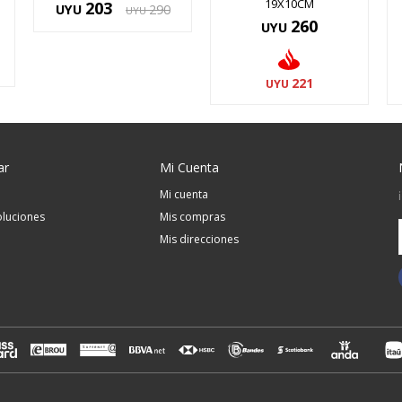
19X10CM
203
UYU
290
UYU
260
UYU
221
UYU
ar
Mi Cuenta
Mi cuenta
luciones
Mis compras
Mis direcciones