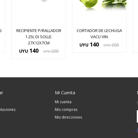
S
RECIPIENTE P/RALLADOR
CORTADOR DE LECHUGA
1.25L DI SOLLE.
VACU VIN
27X12X7CM
140
UYU
200
UYU
140
UYU
200
UYU
ar
Mi Cuenta
Mi cuenta
luciones
Mis compras
Mis direcciones