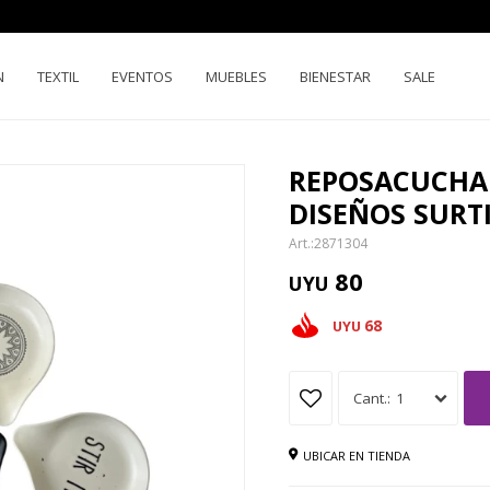
N
TEXTIL
EVENTOS
MUEBLES
BIENESTAR
SALE
REPOSACUCHAR
DISEÑOS SURT
2871304
80
UYU
68
UYU
1
UBICAR EN TIENDA