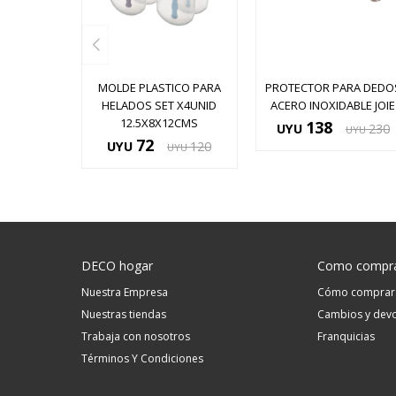
MOLDE PLASTICO PARA
PROTECTOR PARA DEDO
HELADOS SET X4UNID
ACERO INOXIDABLE JOIE
12.5X8X12CMS
138
UYU
230
UYU
72
UYU
120
UYU
DECO hogar
Como compr
Nuestra Empresa
Cómo comprar
Nuestras tiendas
Cambios y devo
Trabaja con nosotros
Franquicias
Términos Y Condiciones