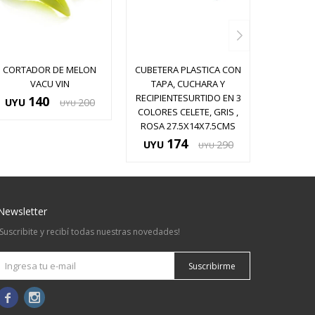
CORTADOR DE MELON
CUBETERA PLASTICA CON
VACU VIN
TAPA, CUCHARA Y
RECIPIENTESURTIDO EN 3
140
UYU
200
UYU
COLORES CELETE, GRIS ,
ROSA 27.5X14X7.5CMS
174
UYU
290
UYU
Newsletter
¡Suscribite y recibí todas nuestras novedades!
Suscribirme

