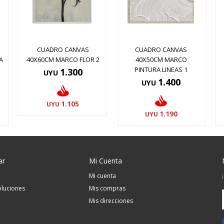
CUADRO CANVAS
CUADRO CANVAS
A
40X60CM MARCO FLOR 2
40X50CM MARCO
PINTURA LINEAS 1
1.300
UYU
1.400
UYU
1.105
UYU
1.190
UYU
ar
Mi Cuenta
Mi cuenta
luciones
Mis compras
Mis direcciones