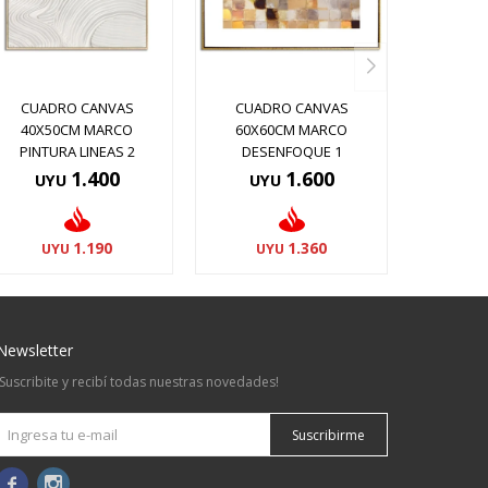
CUADRO CANVAS
CUADRO CANVAS
40X50CM MARCO
60X60CM MARCO
PINTURA LINEAS 2
DESENFOQUE 1
1.400
1.600
UYU
UYU
1.190
1.360
UYU
UYU
Newsletter
¡Suscribite y recibí todas nuestras novedades!
Suscribirme

