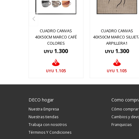
CUADRO CANVAS
CUADRO CANVAS
40X50CM MARCO CAFÉ
40X50CM MARCO SILUET
COLORES
ARPILLERA1
1.300
1.300
UYU
UYU
1.105
1.105
UYU
UYU
DECO hogar
Como compr
Nuestra Empresa
Cómo comprar
Nuestras tiendas
Cambios y devo
Trabaja con nosotros
Franquicias
Términos Y Condiciones