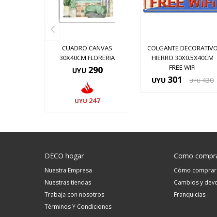
CUADRO CANVAS
COLGANTE DECORATIV
30X40CM FLORERIA
HIERRO 30X0.5X40CM
FREE WIFI
290
UYU
301
UYU
430
UYU
247
UYU
DECO hogar
Como compr
Nuestra Empresa
Cómo comprar
Nuestras tiendas
Cambios y devo
Trabaja con nosotros
Franquicias
Términos Y Condiciones