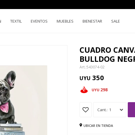
N
TEXTIL
EVENTOS
MUEBLES
BIENESTAR
SALE
CUADRO CANVA
BULLDOG NEG
543074-02
350
UYU
298
UYU
1
UBICAR EN TIENDA