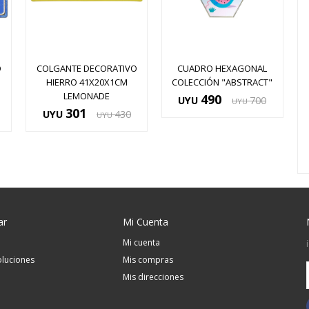
O
COLGANTE DECORATIVO
CUADRO HEXAGONAL
HIERRO 41X20X1CM
COLECCIÓN "ABSTRACT"
LEMONADE
490
UYU
700
UYU
301
UYU
430
UYU
ar
Mi Cuenta
Mi cuenta
luciones
Mis compras
Mis direcciones