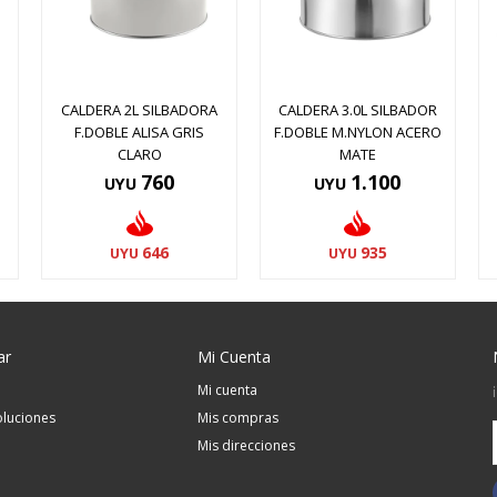
CALDERA 2L SILBADORA
CALDERA 3.0L SILBADOR
F.DOBLE ALISA GRIS
F.DOBLE M.NYLON ACERO
CLARO
MATE
760
1.100
UYU
UYU
646
935
UYU
UYU
ar
Mi Cuenta
Mi cuenta
luciones
Mis compras
Mis direcciones