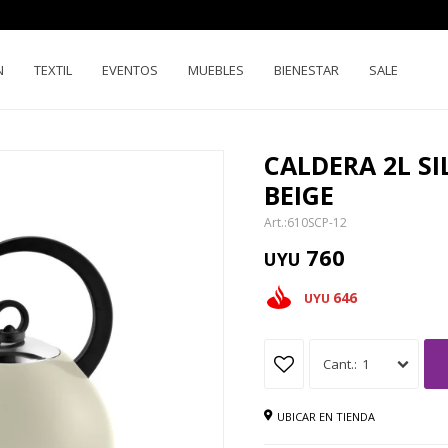
N
TEXTIL
EVENTOS
MUEBLES
BIENESTAR
SALE
CALDERA 2L SI
BEIGE
610SCP-12
760
UYU
646
UYU
1
UBICAR EN TIENDA