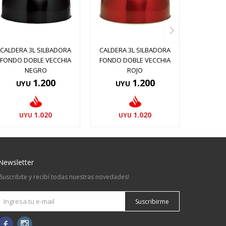
CALDERA 3L SILBADORA
CALDERA 3L SILBADORA
FONDO DOBLE VECCHIA
FONDO DOBLE VECCHIA
NEGRO
ROJO
1.200
1.200
UYU
UYU
1.020
1.020
UYU
UYU
Newsletter
¡Suscribite y recibí todas nuestras novedades!
Suscribirme

