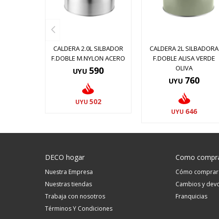
CALDERA 2.0L SILBADOR
CALDERA 2L SILBADORA
F.DOBLE M.NYLON ACERO
F.DOBLE ALISA VERDE
OLIVA
590
UYU
760
UYU
502
UYU
646
UYU
DECO hogar
Como compr
Nuestra Empresa
Cómo comprar
Nuestras tiendas
Cambios y devo
Trabaja con nosotros
Franquicias
Términos Y Condiciones