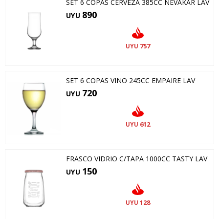
SET 6 COPAS CERVEZA 385CC NEVAKAR LAV
890
UYU
757
UYU
SET 6 COPAS VINO 245CC EMPAIRE LAV
720
UYU
612
UYU
FRASCO VIDRIO C/TAPA 1000CC TASTY LAV
150
UYU
128
UYU