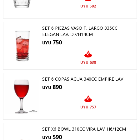
502
UYU
SET 6 PIEZAS VASO T. LARGO 335CC
ELEGAN LAV. D7/H14CM
750
UYU
638
UYU
SET 6 COPAS AGUA 340CC EMPIRE LAV
890
UYU
757
UYU
SET X6 BOWL 310CC VIRA LAV. H6/12CM
590
UYU