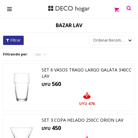

BAZAR LAV
Recomendados
Filtrando por:
Lav
SET 6 VASOS TRAGO LARGO GALATA 340CC
LAV
560
UYU
476
UYU
SET 3 COPA HELADO 250CC ORION LAV
450
UYU