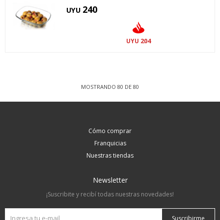
240
UYU
204
UYU
MOSTRANDO
80
DE
80
Cómo comprar
Franquicias
Nuestras tiendas
Newsletter
¡Suscribite y recibí todas nuestras novedades!
Suscribirme