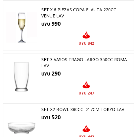
SET X 6 PIEZAS COPA FLAUTA 220CC.
VENUE LAV
990
UYU
842
UYU
SET 3 VASOS TRAGO LARGO 350CC ROMA
LAV
290
UYU
247
UYU
SET X2 BOWL 880CC D17CM TOKYO LAV
520
UYU
442
UYU