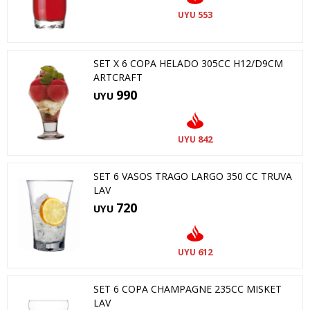
553
UYU
SET X 6 COPA HELADO 305CC H12/D9CM
ARTCRAFT
990
UYU
842
UYU
SET 6 VASOS TRAGO LARGO 350 CC TRUVA
LAV
720
UYU
612
UYU
SET 6 COPA CHAMPAGNE 235CC MISKET
LAV