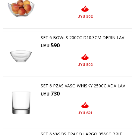
502
UYU
SET 6 BOWLS 200CC D10.3CM DERIN LAV
590
UYU
502
UYU
SET 6 PZAS VASO WHISKY 250CC ADA LAV
730
UYU
621
UYU
SET 6 VASOS TRAGO LARGO 356CC BRIT