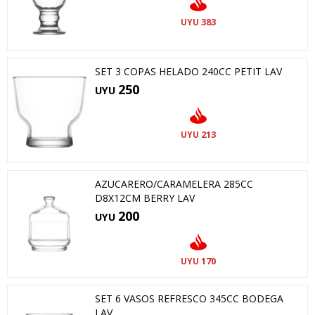
383
UYU
SET 3 COPAS HELADO 240CC PETIT LAV
250
UYU
213
UYU
AZUCARERO/CARAMELERA 285CC
D8X12CM BERRY LAV
200
UYU
170
UYU
SET 6 VASOS REFRESCO 345CC BODEGA
LAV