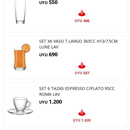
550
UYU
468
UYU
SET X6 VASO T.LARGO 365CC H13/7.5CM
LUNE LAV
690
UYU
587
UYU
SET 6 TAZAS ESPRESSO C/PLATO 95CC
ROMA LAV
1.200
UYU
1.020
UYU