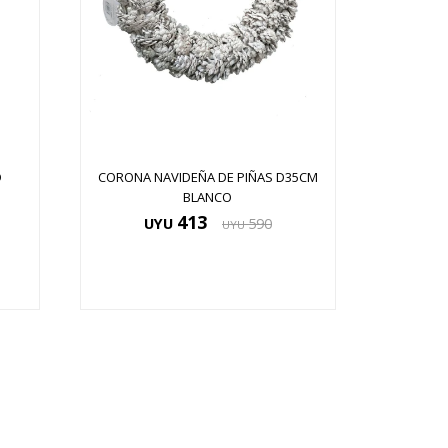
D
CORONA NAVIDEÑA DE PIÑAS D35CM
BLANCO
413
UYU
590
UYU