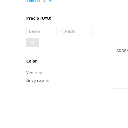
Selecta
(4)
Precio
(UYU)
OK
ADORN
Color
Verde
(1)
Gris y rojo
(1)