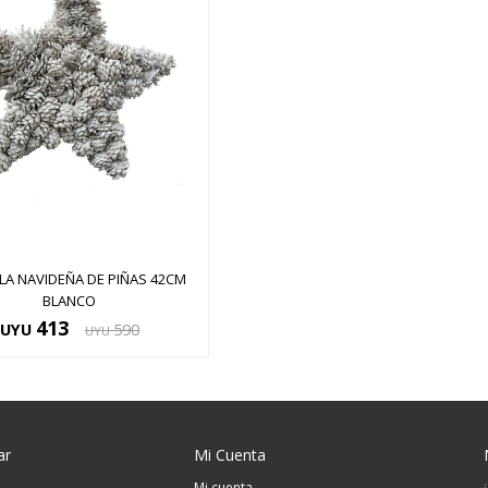
LA NAVIDEÑA DE PIÑAS 42CM
BLANCO
413
UYU
590
UYU
ar
Mi Cuenta
Mi cuenta