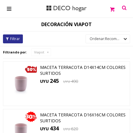

DECORACIÓN VIAPOT
Recomendados
Filtrando por:
Viapot
MACETA TERRACOTA D14X14CM COLORES
SURTIDOS
245
UYU
490
UYU
MACETA TERRACOTA D16X16CM COLORES
SURTIDOS
434
UYU
620
UYU