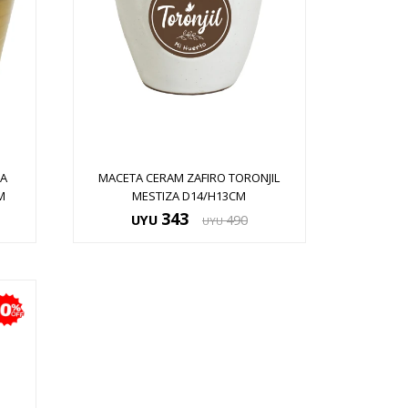
NA
MACETA CERAM ZAFIRO TORONJIL
M
MESTIZA D14/H13CM
343
UYU
490
UYU