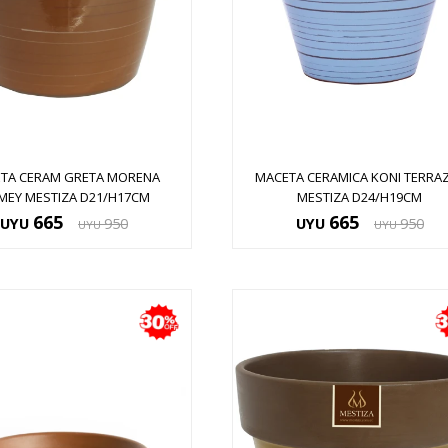
TA CERAM GRETA MORENA
MACETA CERAMICA KONI TERRA
MEY MESTIZA D21/H17CM
MESTIZA D24/H19CM
665
665
UYU
950
UYU
950
UYU
UYU