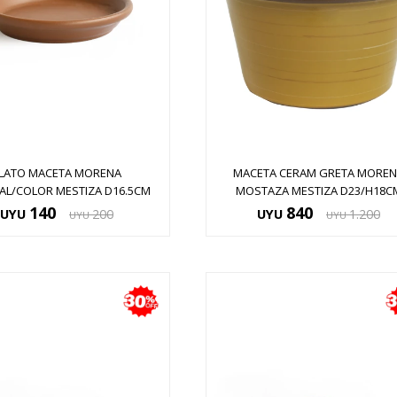
LATO MACETA MORENA
MACETA CERAM GRETA MORE
AL/COLOR MESTIZA D16.5CM
MOSTAZA MESTIZA D23/H18C
140
840
UYU
200
UYU
1.200
UYU
UYU