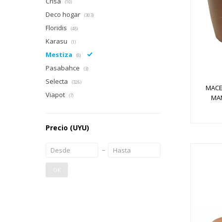
Crisa
(10)
Deco hogar
(303)
Floridis
(48)
Karasu
(1)
Mestiza
(8)
Pasabahce
(3)
Selecta
(326)
MACE
Viapot
(7)
MA
Precio
(UYU)
OK