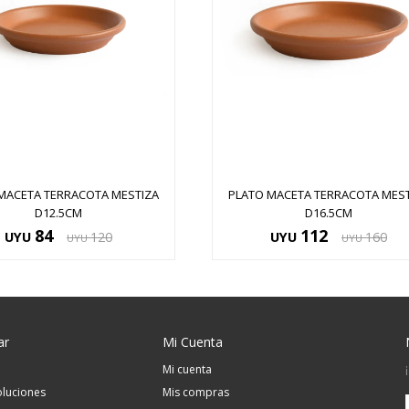
MACETA TERRACOTA MESTIZA
PLATO MACETA TERRACOTA MEST
D12.5CM
D16.5CM
84
112
UYU
120
UYU
160
UYU
UYU
ar
Mi Cuenta
Mi cuenta
luciones
Mis compras