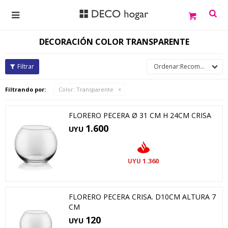

DECORACIÓN COLOR TRANSPARENTE
Recomendados
Filtrando por:
Color:
Transparente
FLORERO PECERA Ø 31 CM H 24CM CRISA
1.600
UYU
1.360
UYU
FLORERO PECERA CRISA. D10CM ALTURA 7
CM
120
UYU