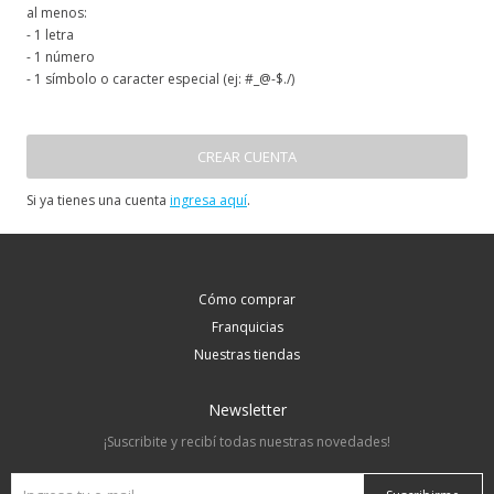
al menos:
- 1 letra
- 1 número
- 1 símbolo o caracter especial (ej: #_@-$./)
CREAR CUENTA
Si ya tienes una cuenta
ingresa aquí
.
Cómo comprar
Franquicias
Nuestras tiendas
Newsletter
¡Suscribite y recibí todas nuestras novedades!