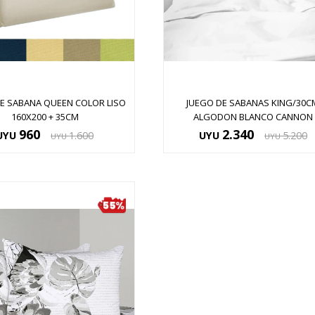
E SABANA QUEEN COLOR LISO
JUEGO DE SABANAS KING/30C
160X200 + 35CM
ALGODON BLANCO CANNON
960
2.340
UYU
1.600
UYU
5.200
UYU
UYU