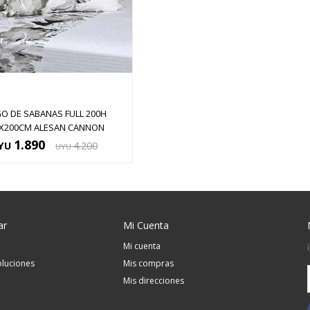
GO DE SABANAS FULL 200H
X200CM ALESAN CANNON
1.890
YU
4.200
UYU
ar
Mi Cuenta
Mi cuenta
luciones
Mis compras
Mis direcciones