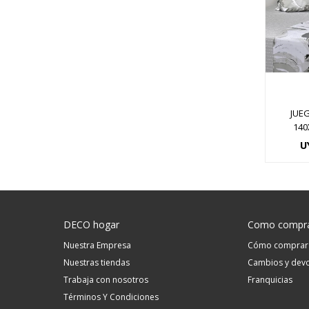
JUE
140
U
DECO hogar
Como compr
Nuestra Empresa
Cómo comprar
Nuestras tiendas
Cambios y devo
Trabaja con nosotros
Franquicias
Términos Y Condiciones