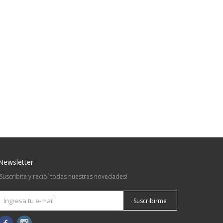
Newsletter
¡Suscribite y recibí todas nuestras novedades!
Suscribirme

