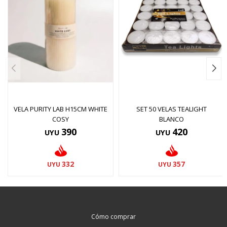
VELA PURITY LAB H15CM WHITE
SET 50 VELAS TEALIGHT
COSY
BLANCO
390
420
UYU
UYU
332
357
UYU
UYU
Cómo comprar