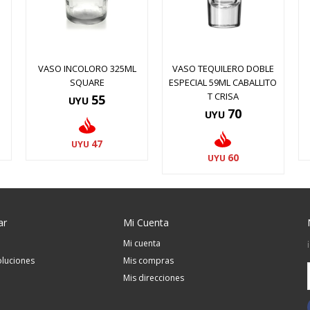
VASO INCOLORO 325ML
VASO TEQUILERO DOBLE
SQUARE
ESPECIAL 59ML CABALLITO
T CRISA
55
UYU
70
UYU
47
UYU
60
UYU
ar
Mi Cuenta
Mi cuenta
luciones
Mis compras
Mis direcciones