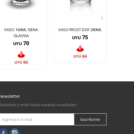
VASO 160ML SIENA
VASO FROST DOF 380ML
GLASSIA
75
UYU
70
UYU
64
UYU
60
UYU
Newsletter
¡Suscribite y recibí todas nuestras novedades!
Suscribirme

