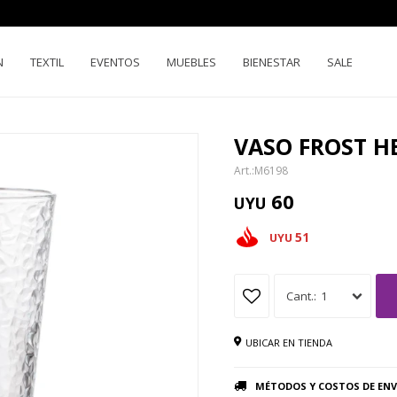
N
TEXTIL
EVENTOS
MUEBLES
BIENESTAR
SALE
VASO FROST H
M6198
60
UYU
51
UYU
1
UBICAR EN TIENDA
MÉTODOS Y COSTOS DE ENV