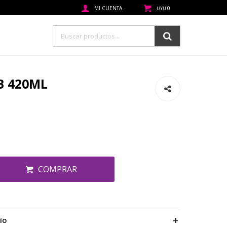
0
UYU
B 420ML
COMPRAR
ÍO