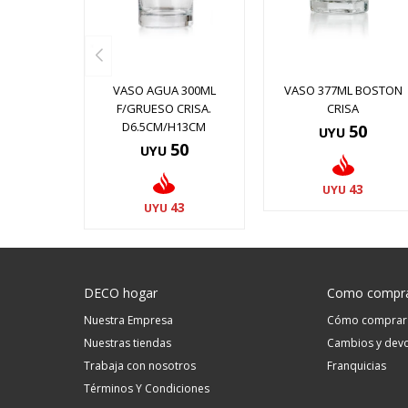
VASO AGUA 300ML
VASO 377ML BOSTON
F/GRUESO CRISA.
CRISA
D6.5CM/H13CM
50
UYU
50
UYU
43
UYU
43
UYU
DECO hogar
Como compr
Nuestra Empresa
Cómo comprar
Nuestras tiendas
Cambios y devo
Trabaja con nosotros
Franquicias
Términos Y Condiciones