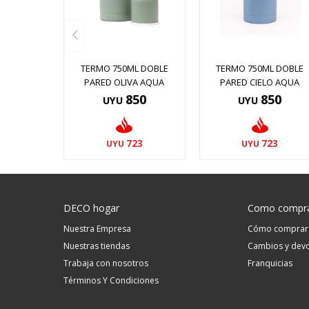
TERMO 750ML DOBLE
TERMO 750ML DOBLE
PARED OLIVA AQUA
PARED CIELO AQUA
850
850
UYU
UYU
723
723
UYU
UYU
DECO hogar
Como compr
Nuestra Empresa
Cómo comprar
Nuestras tiendas
Cambios y devo
Trabaja con nosotros
Franquicias
Términos Y Condiciones