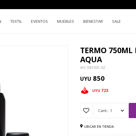
N
TEXTIL
EVENTOS
MUEBLES
BIENESTAR
SALE
TERMO 750ML 
AQUA
581001-02
850
UYU
723
UYU
1
UBICAR EN TIENDA