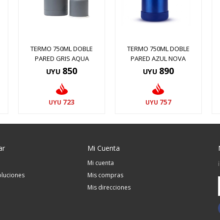
TERMO 750ML DOBLE
TERMO 750ML DOBLE
PARED GRIS AQUA
PARED AZUL NOVA
850
890
UYU
UYU
723
757
UYU
UYU
ar
Mi Cuenta
Mi cuenta
luciones
Mis compras
Mis direcciones