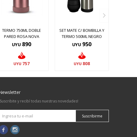
TERMO 750ML DOBLE
SET MATE C/ BOMBILLA Y
PARED ROSA NOVA
TERMO 500ML NEGRO
890
950
UYU
UYU
757
808
UYU
UYU
Newsletter
¡Suscribite y recibí todas nuestras novedades!
Suscribirme

