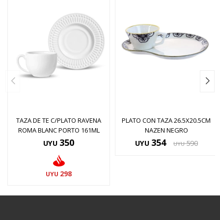
TAZA DE TE C/PLATO RAVENA
PLATO CON TAZA 26.5X20.5CM
ROMA BLANC PORTO 161ML
NAZEN NEGRO
350
354
UYU
UYU
590
UYU
298
UYU