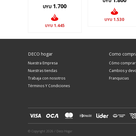
1.800
UYU
1.700
UYU
1.530
UYU
1.445
UYU
DECO hogar
Como compr
Nuestra Empresa
Cómo comprar
Nuestras tiendas
Cambios y devo
Trabaja con nosotros
Franquicias
Términos Y Condiciones
© Copyright 2026 / Deco Hogar