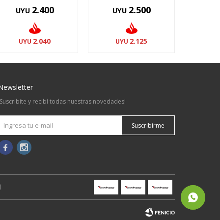
2.400
2.500
UYU
UYU
2.040
2.125
UYU
UYU
Newsletter
¡Suscribite y recibí todas nuestras novedades!
Suscribirme

