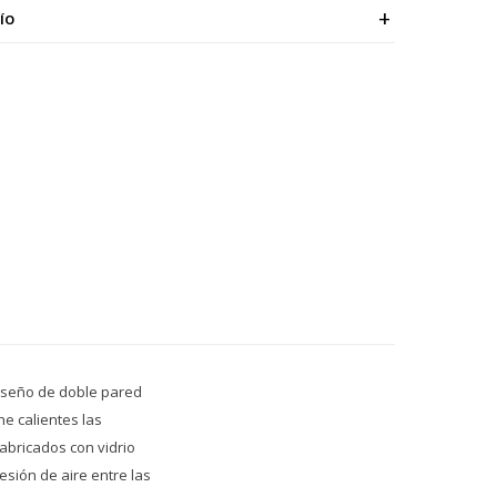
ÍO
diseño de doble pared
e calientes las
Fabricados con vidrio
esión de aire entre las