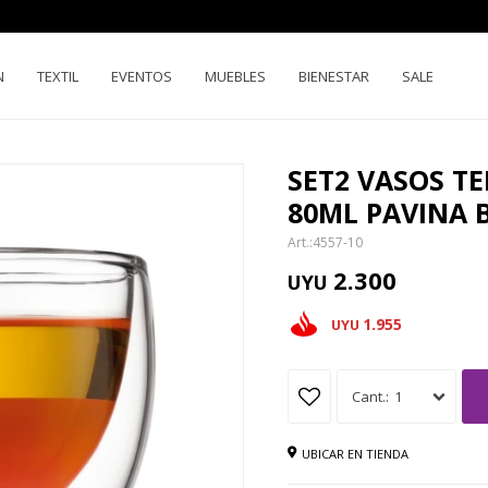
N
TEXTIL
EVENTOS
MUEBLES
BIENESTAR
SALE
SET2 VASOS T
80ML PAVINA
4557-10
2.300
UYU
1.955
UYU
1
UBICAR EN TIENDA