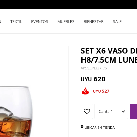
N
TEXTIL
EVENTOS
MUEBLES
BIENESTAR
SALE
SET X6 VASO D
H8/7.5CM LUN
LUN337F/6
620
UYU
527
UYU
1
UBICAR EN TIENDA