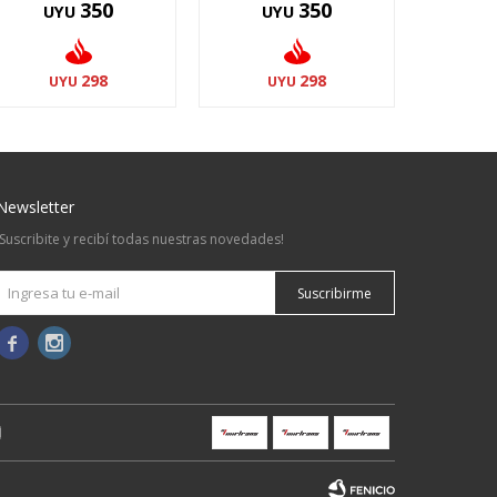
350
350
UYU
UYU
298
298
UYU
UYU
Newsletter
¡Suscribite y recibí todas nuestras novedades!
Suscribirme

