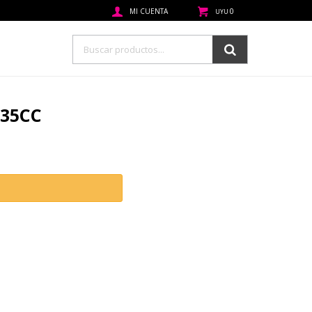
0
UYU
535CC