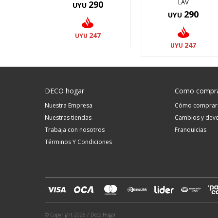
LAV
290
UYU
290
UYU
247
UYU
247
UYU
DECO hogar
Como compr
Nuestra Empresa
Cómo comprar
Nuestras tiendas
Cambios y devo
Trabaja con nosotros
Franquicias
Términos Y Condiciones
© Copyright 2026 / Deco Hogar