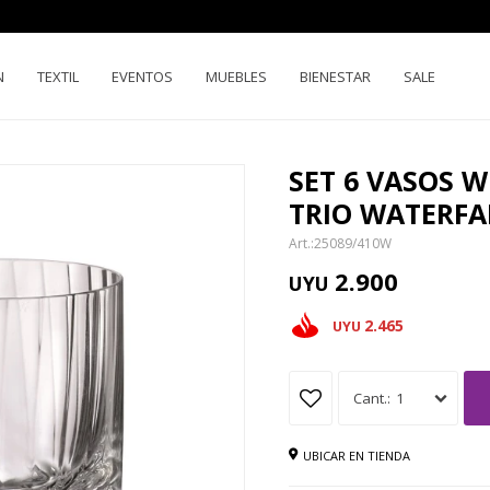
N
TEXTIL
EVENTOS
MUEBLES
BIENESTAR
SALE
SET 6 VASOS 
TRIO WATERFA
25089/410W
2.900
UYU
2.465
UYU
1
UBICAR EN TIENDA