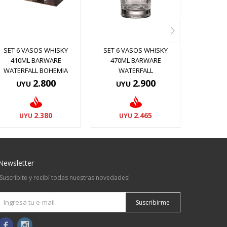
SET 6 VASOS WHISKY
SET 6 VASOS WHISKY
410ML BARWARE
470ML BARWARE
WATERFALL BOHEMIA
WATERFALL
2.800
2.900
UYU
UYU
2.380
2.465
UYU
UYU
Newsletter
¡Suscribite y recibí todas nuestras novedades!
Suscribirme

