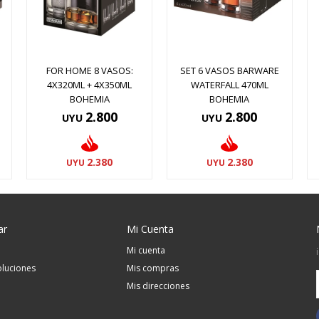
FOR HOME 8 VASOS:
SET 6 VASOS BARWARE
4X320ML + 4X350ML
WATERFALL 470ML
BOHEMIA
BOHEMIA
2.800
2.800
UYU
UYU
2.380
2.380
UYU
UYU
ar
Mi Cuenta
Mi cuenta
luciones
Mis compras
Mis direcciones