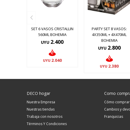
SET 6 VASOS CRISTALLIN
PARTY SET 8 VASOS:
560ML BOHEMIA
4X350ML + 4X470ML
BOHEMIA
2.400
UYU
2.800
UYU
2.040
UYU
2.380
UYU
DECO hogar
Como compr
Nuestra Empresa
Cómo comprar
Nuestras tiendas
Cambios y devo
Trabaja con nosotros
Franquicias
Términos Y Condiciones