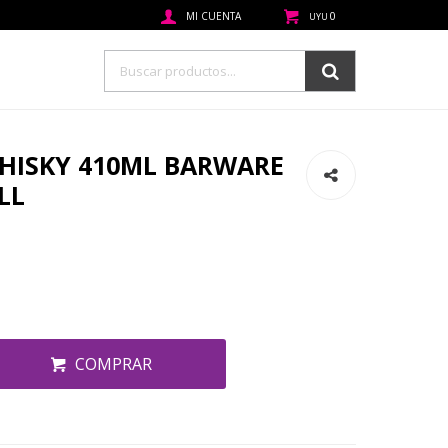
0
UYU
WHISKY 410ML BARWARE
LL
COMPRAR