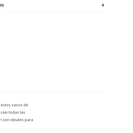
ÍO
 estos vasos de
casi todas las
én son ideales para