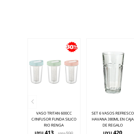
VASO TRITAN 600CC
SET 6 VASOS REFRESCO
C/INFUSOR FUNDA SILICO
HAVANA 380ML EN CAJA
RIO RENGA
DE REGALO
413
420
UYU
590
UYU
UYU