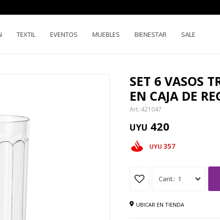
N
TEXTIL
EVENTOS
MUEBLES
BIENESTAR
SALE
SET 6 VASOS 
EN CAJA DE R
421047
420
UYU
357
UYU
1
UBICAR EN TIENDA