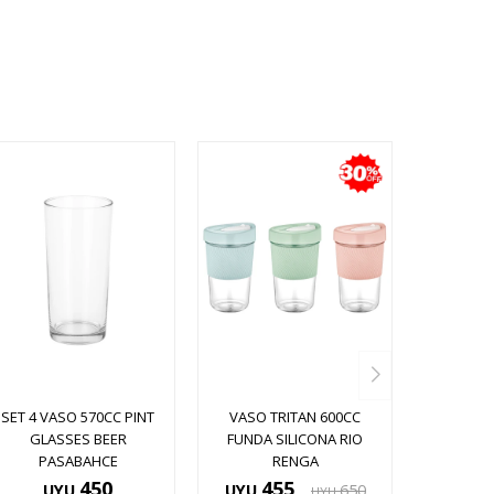
SET 4 VASO 570CC PINT
VASO TRITAN 600CC
GLASSES BEER
FUNDA SILICONA RIO
PASABAHCE
RENGA
450
455
UYU
UYU
650
UYU