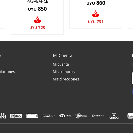
PASABAHCE
860
UYU
850
UYU
731
UYU
723
UYU
ar
Mi Cuenta
Mi cuenta
luciones
Mis compras
Mis direcciones