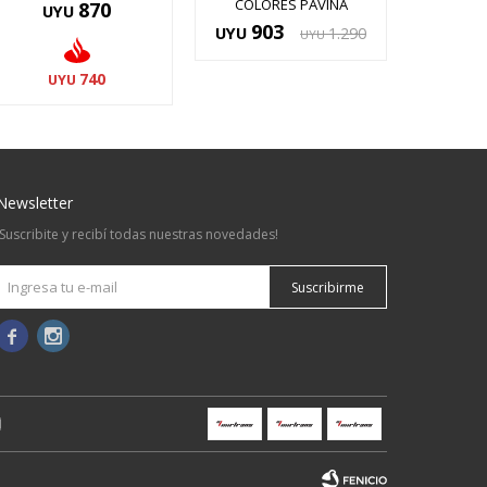
COLORES PAVINA
870
UYU
903
UYU
1.290
UYU
740
UYU
Newsletter
¡Suscribite y recibí todas nuestras novedades!
Suscribirme

