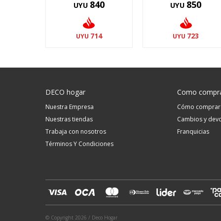
840
850
UYU
UYU
714
723
UYU
UYU
DECO hogar
Como compr
Nuestra Empresa
Cómo comprar
Nuestras tiendas
Cambios y devo
Trabaja con nosotros
Franquicias
Términos Y Condiciones
© Copyright 2026 / Deco Hogar