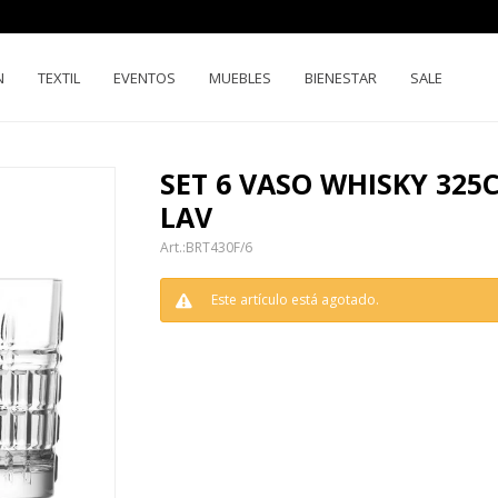
N
TEXTIL
EVENTOS
MUEBLES
BIENESTAR
SALE
SET 6 VASO WHISKY 325C
LAV
BRT430F/6
Este artículo está agotado.