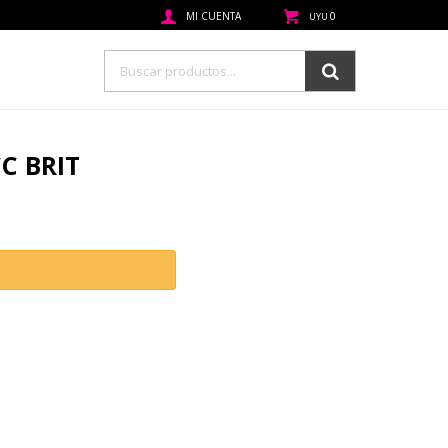
0
UYU
C BRIT