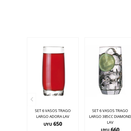
SET 6 VASOS TRAGO
SET 6 VASOS TRAGO
LARGO ADORA LAV
LARGO 385CC DIAMON
LAV
650
UYU
660
UYU