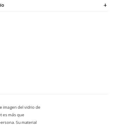
ÍO
 e imagen del vidrio de
et es más que
persona. Su material