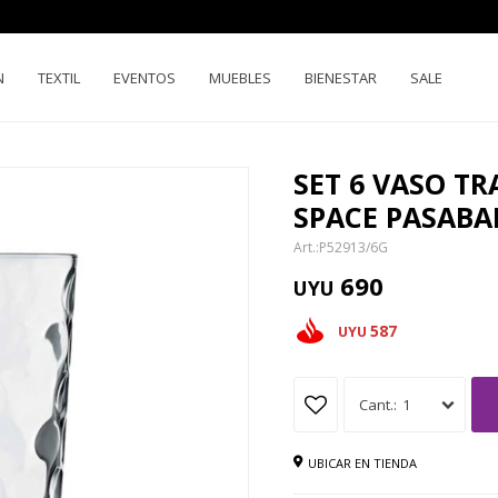
N
TEXTIL
EVENTOS
MUEBLES
BIENESTAR
SALE
SET 6 VASO T
SPACE PASABA
P52913/6G
690
UYU
587
UYU
1
UBICAR EN TIENDA