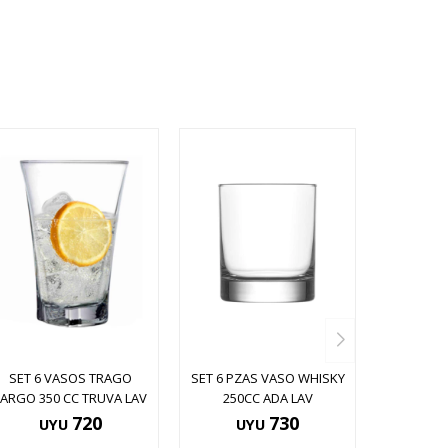
SET 6 VASOS TRAGO
SET 6 PZAS VASO WHISKY
LARGO 350 CC TRUVA LAV
250CC ADA LAV
720
730
UYU
UYU