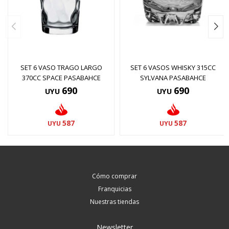
SET 6 VASO TRAGO LARGO
SET 6 VASOS WHISKY 315CC
370CC SPACE PASABAHCE
SYLVANA PASABAHCE
690
690
UYU
UYU
587
587
UYU
UYU
Cómo comprar
Franquicias
Nuestras tiendas
Newsletter