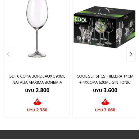
SET 6 COPA BORDEAUX 590ML
COOL SET 5PCS: HIELERA 14CM
NATALIA MAXIMA BOHEMIA
+ 4XCOPA 620ML GIN TONIC
2.800
3.600
UYU
UYU
2.380
3.060
UYU
UYU