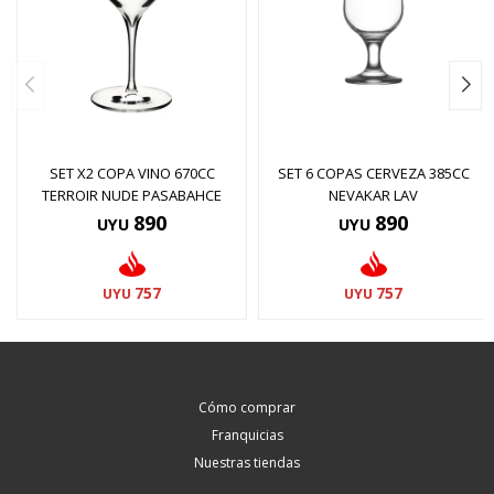
SET X2 COPA VINO 670CC
SET 6 COPAS CERVEZA 385CC
TERROIR NUDE PASABAHCE
NEVAKAR LAV
890
890
UYU
UYU
757
757
UYU
UYU
Cómo comprar
Franquicias
Nuestras tiendas