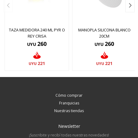
TAZA MEDIDORA 240 ML PYR O
MANOPLA SILICONA BLANCO
REY CRISA
20CM
260
260
UYU
UYU
221
221
UYU
UYU
Cómo comprar
Franquicias
Nuestras tiendas
Newsletter
¡Suscribite y recibí todas nuestras novedades!