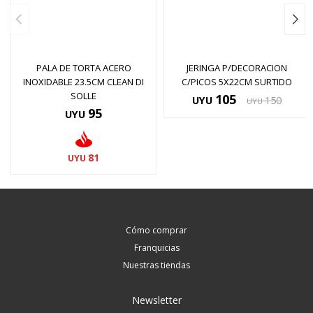
PALA DE TORTA ACERO
JERINGA P/DECORACION
INOXIDABLE 23.5CM CLEAN DI
C/PICOS 5X22CM SURTIDO
SOLLE
105
UYU
150
UYU
95
UYU
81
UYU
Cómo comprar
Franquicias
Nuestras tiendas
Newsletter