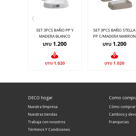
SET 3PCS BAÑO PP Y
SET 3PCS BAÑO STELLA
MADERA BLANCO
PP C/MADERA MARRON
1.200
1.200
UYU
UYU
1.020
1.020
UYU
UYU
DECO hogar
Como compr
Nuestra Empresa
Cómo comprar
Nuestras tiendas
Cambios y devo
Trabaja con nosotros
Franquicias
Términos Y Condiciones