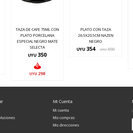
TAZA DE CAFE 75ML CON
PLATO CON TAZA
O
PLATO PORCELANA
26.5X20.5CM NAZEN
ESPECIAL NEGRO MATE
NEGRO
SELECTA
354
UYU
590
UYU
350
UYU
298
UYU
ar
Mi Cuenta
Mi cuenta
luciones
Mis compras
Mis direcciones