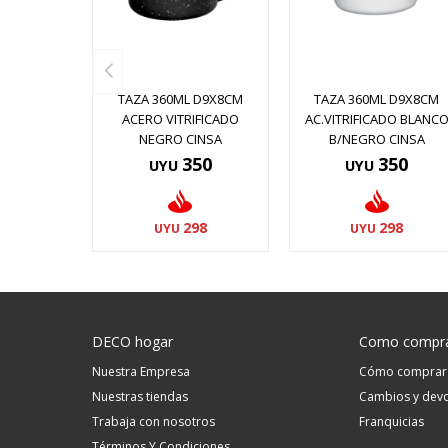
TAZA 360ML D9X8CM
TAZA 360ML D9X8CM
ACERO VITRIFICADO
AC.VITRIFICADO BLANC
NEGRO CINSA
B/NEGRO CINSA
350
350
UYU
UYU
298
298
UYU
UYU
DECO hogar
Como compr
Nuestra Empresa
Cómo comprar
Nuestras tiendas
Cambios y devo
Trabaja con nosotros
Franquicias
Términos Y Condiciones