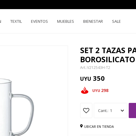
N
TEXTIL
EVENTOS
MUEBLES
BIENESTAR
SALE
SET 2 TAZAS P
BOROSILICAT
V212543H-T2
350
UYU
298
UYU
1
UBICAR EN TIENDA