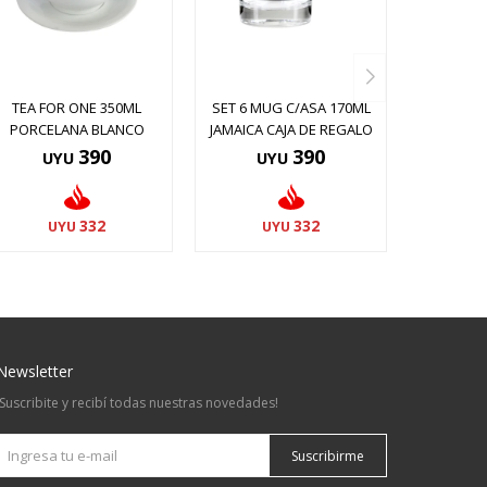
TEA FOR ONE 350ML
SET 6 MUG C/ASA 170ML
PORCELANA BLANCO
JAMAICA CAJA DE REGALO
390
390
UYU
UYU
332
332
UYU
UYU
Newsletter
¡Suscribite y recibí todas nuestras novedades!
Suscribirme