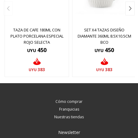
TAZA DE CAFE 180ML CON
SET X4 TAZAS DISEÑO
PLATO PORCELANA ESPECIAL
DIAMANTE 360ML 8.5X10.5CM
ROJO SELECTA
BCO
450
450
UYU
UYU
383
383
UYU
UYU
Cómo comprar
Franquicias
Nuestras tiendas
Newsletter