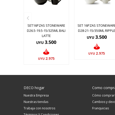
SET16PZAS STONEWARE
SET 16PZAS STONEWAR
D26.5-19.5-15/325ML BALI
D28-21-15/350ML RIPPL
LATTE
3.500
UYU
3.500
UYU
2.975
UYU
2.975
UYU
DECO hogar
Como compr
Nuestra Empresa
Cómo comprar
Nuestras tiendas
Cambios y devo
Trabaja con nosotros
Franquicias
Términos Y Condiciones