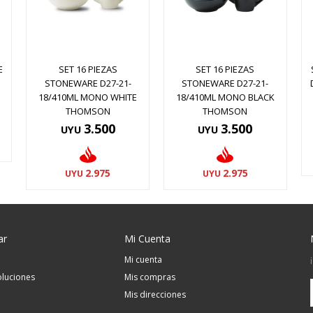
E
SET 16 PIEZAS
SET 16 PIEZAS
E
STONEWARE D27-21-
STONEWARE D27-21-
18/410ML MONO WHITE
18/410ML MONO BLACK
THOMSON
THOMSON
3.500
3.500
UYU
UYU
2.975
2.975
UYU
UYU
ar
Mi Cuenta
Mi cuenta
luciones
Mis compras
Mis direcciones