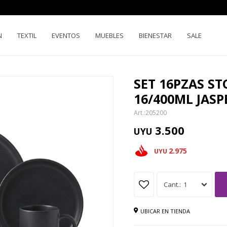
N
TEXTIL
EVENTOS
MUEBLES
BIENESTAR
SALE
SET 16PZAS S
16/400ML JASP
205200
3.500
UYU
2.975
UYU
1
UBICAR EN TIENDA