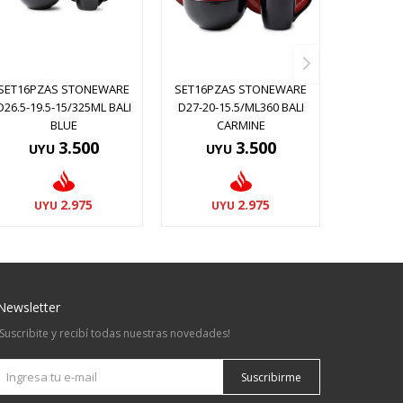
SET16PZAS STONEWARE
SET16PZAS STONEWARE
D26.5-19.5-15/325ML BALI
D27-20-15.5/ML360 BALI
BLUE
CARMINE
3.500
3.500
UYU
UYU
2.975
2.975
UYU
UYU
Newsletter
¡Suscribite y recibí todas nuestras novedades!
Suscribirme