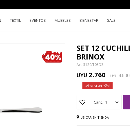
N
TEXTIL
EVENTOS
MUEBLES
BIENESTAR
SALE
SET 12 CUCHIL
BRINOX
5120/103DZ
2.760
UYU
4.600
UYU
40
1
UBICAR EN TIENDA