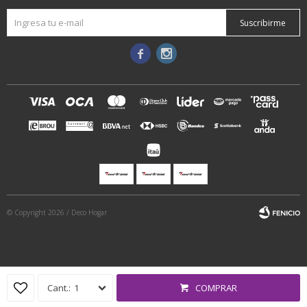
Suscribirme


© Copyright 2026 / Deco Hogar
1
COMPRAR
Fenicio