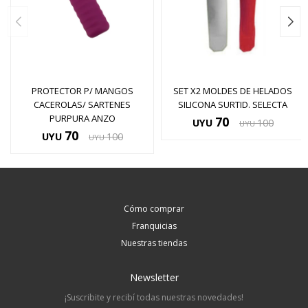
PROTECTOR P/ MANGOS
SET X2 MOLDES DE HELADOS
CACEROLAS/ SARTENES
SILICONA SURTID. SELECTA
PURPURA ANZO
70
UYU
100
UYU
70
UYU
100
UYU
Cómo comprar
Franquicias
Nuestras tiendas
Newsletter
¡Suscribite y recibí todas nuestras novedades!