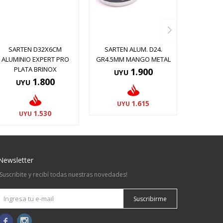
SARTEN D32X6CM
SARTEN ALUM. D24.
ALUMINIO EXPERT PRO
GR4.5MM MANGO METAL
PLATA BRINOX
1.900
UYU
1.800
UYU
1.615
UYU
1.530
UYU
Newsletter
¡Suscribite y recibí todas nuestras novedades!
Suscribirme

