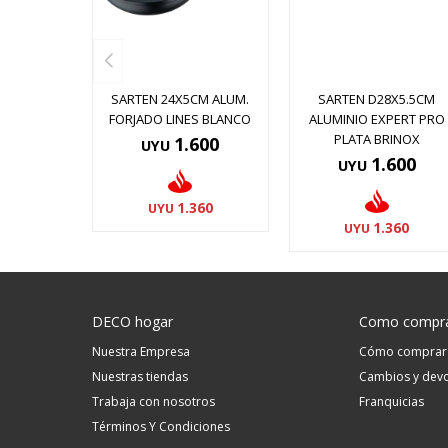
SARTEN 24X5CM ALUM.
SARTEN D28X5.5CM
FORJADO LINES BLANCO
ALUMINIO EXPERT PRO
PLATA BRINOX
1.600
UYU
1.600
UYU
1.360
UYU
1.360
UYU
DECO hogar
Como compr
Nuestra Empresa
Cómo comprar
Nuestras tiendas
Cambios y devo
Trabaja con nosotros
Franquicias
Términos Y Condiciones