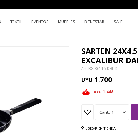
N
TEXTIL
EVENTOS
MUEBLES
BIENESTAR
SALE
SARTEN 24X4.5
EXCALIBUR DA
BG-36116-DBL-K
1.700
UYU
1.445
UYU
1
UBICAR EN TIENDA