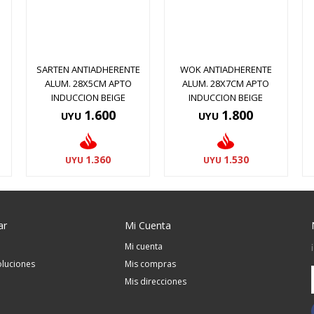
SARTEN ANTIADHERENTE
WOK ANTIADHERENTE
ALUM. 28X5CM APTO
ALUM. 28X7CM APTO
INDUCCION BEIGE
INDUCCION BEIGE
1.600
1.800
UYU
UYU
1.360
1.530
UYU
UYU
ar
Mi Cuenta
Mi cuenta
luciones
Mis compras
Mis direcciones