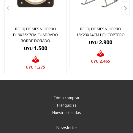
RELOJ DE MESA HIERRO
RELOJ DE MESA HIERRO
D19X26X7CM CUADRADO
18X23X24CM HELICOPTERO
BORDE DORADO
2.900
UYU
1.500
UYU
2.465
UYU
1.275
UYU
Cómo comprar
Franquicias
Nuestras tiendas
Newsletter