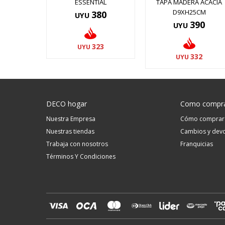
ESSENTIAL
TAPA MADERA ACACIA
D9XH25CM
380
UYU
390
UYU
323
UYU
332
UYU
DECO hogar
Como compr
Nuestra Empresa
Cómo comprar
Nuestras tiendas
Cambios y devo
Trabaja con nosotros
Franquicias
Términos Y Condiciones