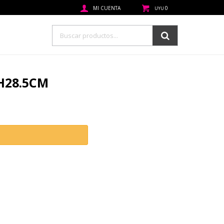
0
UYU
/H28.5CM