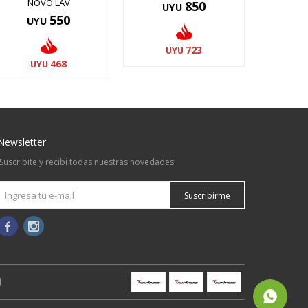
NOVO LAV
850
UYU
550
UYU
723
UYU
468
UYU
Newsletter
¡Suscribite y recibí todas nuestras novedades!
Suscribirme

