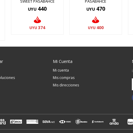
SWEET PASABAHCE
PASABAHCE
440
470
UYU
UYU
374
400
UYU
UYU
ar
Mi Cuenta
Mi cuenta
luciones
Mis compras
Mis direcciones