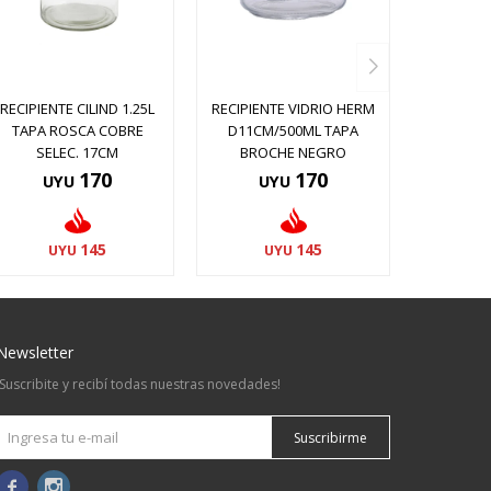
RECIPIENTE CILIND 1.25L
RECIPIENTE VIDRIO HERM
TAPA ROSCA COBRE
D11CM/500ML TAPA
SELEC. 17CM
BROCHE NEGRO
170
170
UYU
UYU
145
145
UYU
UYU
Newsletter
¡Suscribite y recibí todas nuestras novedades!
Suscribirme

