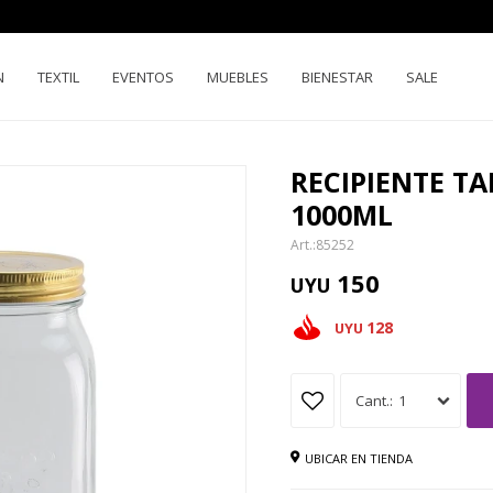
N
TEXTIL
EVENTOS
MUEBLES
BIENESTAR
SALE
RECIPIENTE T
1000ML
85252
150
UYU
128
UYU
1
UBICAR EN TIENDA