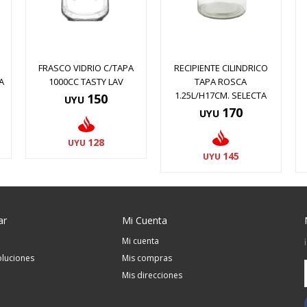
FRASCO VIDRIO C/TAPA
RECIPIENTE CILINDRICO
A
1000CC TASTY LAV
TAPA ROSCA
1.25L/H17CM. SELECTA
150
UYU
170
UYU
128
UYU
145
UYU
ar
Mi Cuenta
Mi cuenta
luciones
Mis compras
Mis direcciones