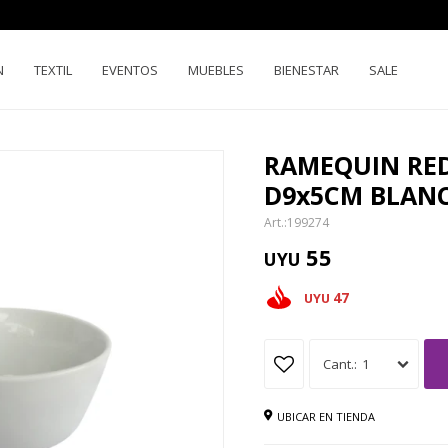
N
TEXTIL
EVENTOS
MUEBLES
BIENESTAR
SALE
RAMEQUIN RE
D9x5CM BLAN
199274
55
UYU
47
UYU
1
UBICAR EN TIENDA