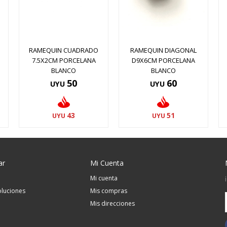
RAMEQUIN CUADRADO
RAMEQUIN DIAGONAL
7.5X2CM PORCELANA
D9X6CM PORCELANA
BLANCO
BLANCO
50
60
UYU
UYU
43
51
UYU
UYU
ar
Mi Cuenta
Mi cuenta
luciones
Mis compras
Mis direcciones