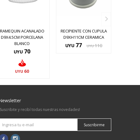
RAMEQUIN ACANALADO
RECIPIENTE CON CUPULA
D9X4.5CM PORCELANA
D9XH11CM CERAMICA
BLANCO
77
UYU
110
UYU
70
UYU
60
UYU
Newsletter
¡Suscribite y recibí todas nuestras novedades!
Suscribirme

