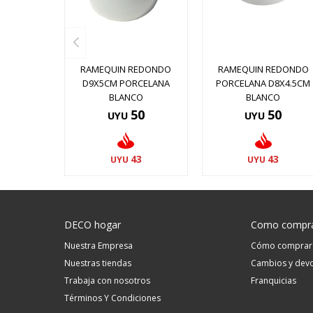
RAMEQUIN REDONDO
RAMEQUIN REDONDO
D9X5CM PORCELANA
PORCELANA D8X4.5CM
BLANCO
BLANCO
50
50
UYU
UYU
43
43
UYU
UYU
DECO hogar
Como compr
Nuestra Empresa
Cómo comprar
Nuestras tiendas
Cambios y devo
Trabaja con nosotros
Franquicias
Términos Y Condiciones