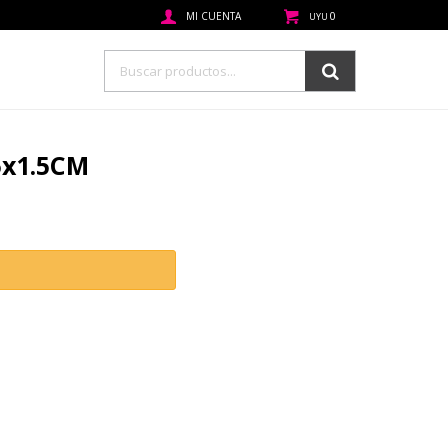
0
UYU
x1.5CM