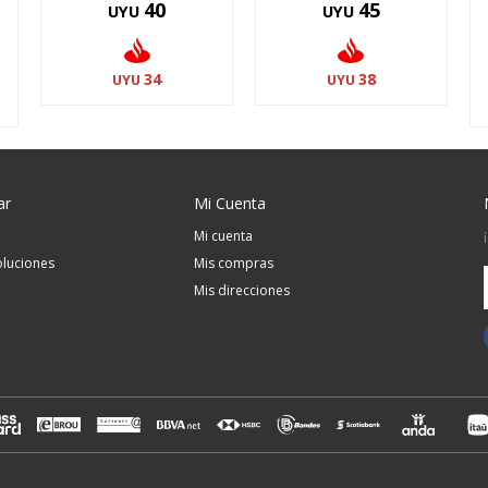
40
45
UYU
UYU
34
38
UYU
UYU
ar
Mi Cuenta
Mi cuenta
luciones
Mis compras
Mis direcciones