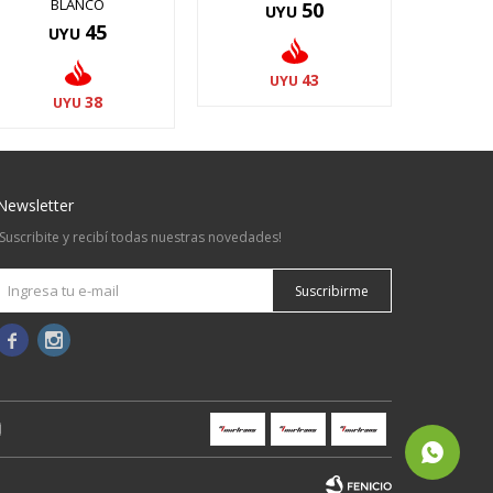
BLANCO
50
UYU
45
UYU
43
UYU
38
UYU
Newsletter
¡Suscribite y recibí todas nuestras novedades!
Suscribirme

