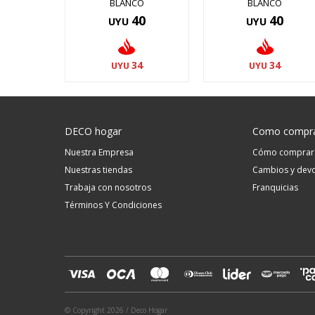
BLANCO
BLANCO
40
40
UYU
UYU
34
34
UYU
UYU
DECO hogar
Como compr
Nuestra Empresa
Cómo comprar
Nuestras tiendas
Cambios y devo
Trabaja con nosotros
Franquicias
Términos Y Condiciones
© Copyright 2026 / Deco Hogar